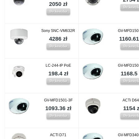
2050 zł
Do koszy
Do koszyka
Sony SNC-VM632R
GV-MFD150
4286 zł
1160.61
Do koszyka
Do koszy
LC-244-IP PoE
GV-MFD150
198.4 zł
1168.5 
Do koszyka
Do koszy
GV-MFD1501-3F
ACTi D6
1093.36 zł
1154 z
Do koszyka
Do koszy
ACTI D71
GV-MFD340