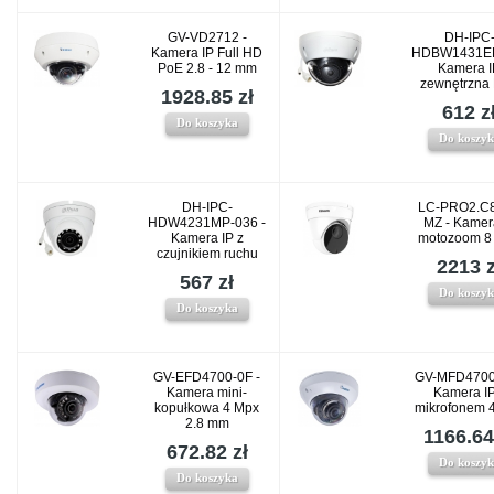
GV-VD2712 -
DH-IPC
Kamera IP Full HD
HDBW1431EP
PoE 2.8 - 12 mm
Kamera 
zewnętrzna
1928.85 zł
612 z
Do koszyka
Do koszy
DH-IPC-
LC-PRO2.C
HDW4231MP-036 -
MZ - Kamer
Kamera IP z
motozoom 8
czujnikiem ruchu
2213 z
567 zł
Do koszy
Do koszyka
GV-EFD4700-0F -
GV-MFD4700
Kamera mini-
Kamera IP
kopułkowa 4 Mpx
mikrofonem 
2.8 mm
1166.64
672.82 zł
Do koszy
Do koszyka