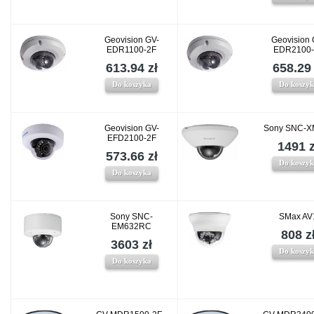
Geovision GV-
Geovision 
EDR1100-2F
EDR2100-
613.94 zł
658.29 
Do koszyka
Do koszy
Geovision GV-
Sony SNC-X
EFD2100-2F
1491 z
573.66 zł
Do koszy
Do koszyka
Sony SNC-
SMax AV
EM632RC
808 z
3603 zł
Do koszy
Do koszyka