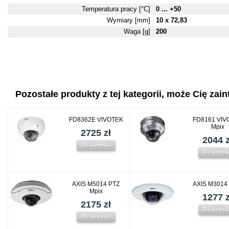
Temperatura pracy [°C]
0 ... +50
Wymiary [mm]
10 x 72,83
Waga [g]
200
Pozostałe produkty z tej kategorii, może Cię zaint
FD8362E VIVOTEK
FD8161 VIV
Mpix
2725 zł
2044 z
Do koszyka
Do koszy
AXIS M5014 PTZ
AXIS M3014
Mpix
1277 z
2175 zł
Do koszy
Do koszyka