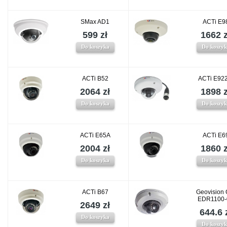
SMax AD1
ACTi E9
599 zł
1662 z
Do koszyka
Do koszy
ACTi B52
ACTi E92
2064 zł
1898 z
Do koszyka
Do koszy
ACTi E65A
ACTi E6
2004 zł
1860 z
Do koszyka
Do koszy
ACTi B67
Geovision 
EDR1100-
2649 zł
644.6 
Do koszyka
Do koszy