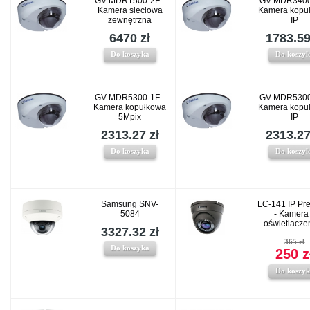
GV-MDR1500-2F -
GV-MDR3400
Kamera sieciowa
Kamera kopu
zewnętrzna
IP
6470 zł
1783.59
Do koszyka
Do koszy
GV-MDR5300-1F -
GV-MDR5300
Kamera kopułkowa
Kamera kopu
5Mpix
IP
2313.27 zł
2313.27
Do koszyka
Do koszy
Samsung SNV-
LC-141 IP P
5084
- Kamera
oświetlacze
3327.32 zł
365 zł
Do koszyka
250 z
Do koszy