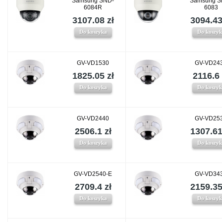
Samsung SND-
Samsung S
6084R
6083
3107.08 zł
3094.43
Do koszyka
Do koszy
GV-VD1530
GV-VD24
1825.05 zł
2116.6 
Do koszyka
Do koszy
GV-VD2440
GV-VD25
2506.1 zł
1307.61
Do koszyka
Do koszy
GV-VD2540-E
GV-VD34
2709.4 zł
2159.35
Do koszyka
Do koszy