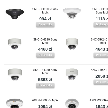
SNC-DH110B Sony
SNC-DH11
Mpix
Sony Mp
994 zł
1118 z
Do koszyka
Do koszy
SNC-DH180 Sony
SNC-DH240 
Mpix
Mpix
4460 zł
4643 z
Do koszyka
Do koszy
SNC-DH280 Sony
SNC-ZM551 
Mpix
2858 z
5363 zł
Do koszy
Do koszyka
AXIS M3005-V Mpix
AXIS M3006-
1094 zł
1643 z