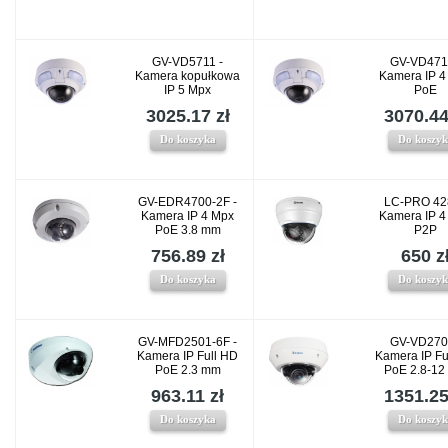
GV-VD5711 -
GV-VD471
Kamera kopułkowa
Kamera IP 4
IP 5 Mpx
PoE
3025.17 zł
3070.44
Do koszyka
Do koszy
GV-EDR4700-2F -
LC-PRO 42
Kamera IP 4 Mpx
Kamera IP 4
PoE 3.8 mm
P2P
756.89 zł
650 z
Do koszyka
Do koszy
GV-MFD2501-6F -
GV-VD270
Kamera IP Full HD
Kamera IP Fu
PoE 2.3 mm
PoE 2.8-1
963.11 zł
1351.25
Do koszyka
Do koszy