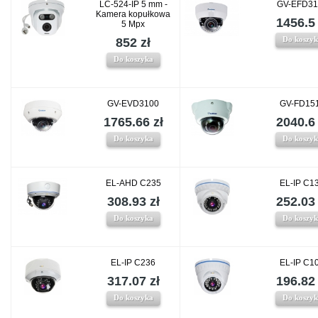
LC-524-IP 5 mm -
GV-EFD31
Kamera kopułkowa
1456.5 
5 Mpx
Do koszy
852 zł
Do koszyka
GV-EVD3100
GV-FD15
1765.66 zł
2040.6 
Do koszyka
Do koszy
EL-AHD C235
EL-IP C1
308.93 zł
252.03 
Do koszyka
Do koszy
EL-IP C236
EL-IP C1
317.07 zł
196.82 
Do koszyka
Do koszy