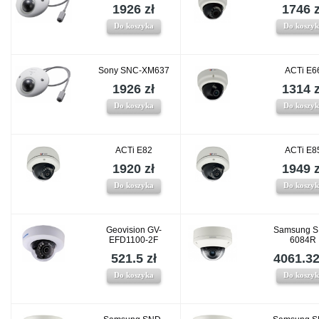
1926 zł
1746 z
Do koszyka
Do koszy
Sony SNC-XM637
ACTi E6
1926 zł
1314 z
Do koszyka
Do koszy
ACTi E82
ACTi E8
1920 zł
1949 z
Do koszyka
Do koszy
Geovision GV-
Samsung S
EFD1100-2F
6084R
521.5 zł
4061.32
Do koszyka
Do koszy