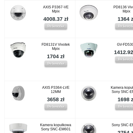
AXIS P3367-VE
PD8136 Viv
Mpix
Mpix
4008.37 zł
1364 z
Do koszyka
Do koszy
FD8131V Vivotek
GV-FD53
Mpix
1412.92
1704 zł
Do koszy
Do koszyka
AXIS P3364-LVE
Kamera kopu
12MM
Sony SNC-E
3658 zł
1698 z
Do koszyka
Do koszy
Kamera kopułkowa
Sony SNC-E
Sony SNC-EM601
2754 z