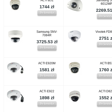
ACTi B51
Samsung S
6012M
1744 zł
2269.51
Do koszyka
Do koszy
Samsung SNV-
Vivotek FD
7084R
2751 z
3725.53 zł
Do koszy
Do koszyka
ACTI E920M
ACTI B5
1581 zł
1760 z
Do koszyka
Do koszy
ACTi E922
ACTI D8
1898 zł
1552 z
Do koszyka
Do koszy