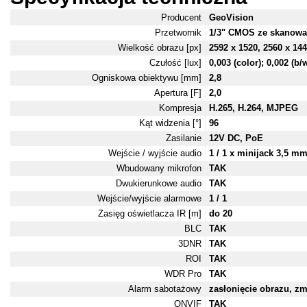
Producent
GeoVision
Przetwornik
1/3" CMOS ze skanow
Wielkość obrazu [px]
2592 x 1520, 2560 x 144
Czułość [lux]
0,003 (color); 0,002 (b/
Ogniskowa obiektywu [mm]
2,8
Apertura [F]
2,0
Kompresja
H.265, H.264, MJPEG
Kąt widzenia [°]
96
Zasilanie
12V DC, PoE
Wejście / wyjście audio
1 / 1 x minijack 3,5 m
Wbudowany mikrofon
TAK
Dwukierunkowe audio
TAK
Wejście/wyjście alarmowe
1 / 1
Zasięg oświetlacza IR [m]
do 20
BLC
TAK
3DNR
TAK
ROI
TAK
WDR Pro
TAK
Alarm sabotażowy
zasłonięcie obrazu, zm
ONVIF
TAK