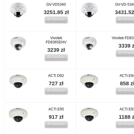
GV-VD5340
GV-VD-534
3251.85 zł
3431.52
Do koszyka
Do koszy
Vivotek
Vivotek FD8
FD8365EHV
3339 z
3239 zł
Do koszy
Do koszyka
ACTi D92
ACTi E9
727 zł
858 z
Do koszyka
Do koszy
ACTi E95
ACTi E9
917 zł
1188 z
Do koszyka
Do koszy