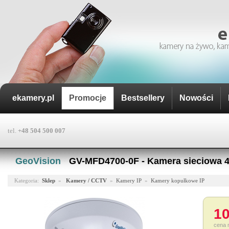
ekamery.pl
Promocje
Bestsellery
Nowości
tel.
+48 504 500 007
GeoVision
·
GV-MFD4700-0F - Kamera sieciowa 
Kategoria:
Sklep
»
Kamery / CCTV
»
Kamery IP
»
Kamery kopułkowe IP
10
cena 