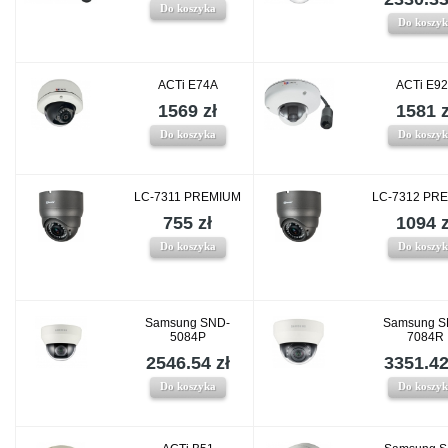
Do koszyka
Do koszy
ACTi E74A
ACTi E9
1569 zł
1581 z
Do koszyka
Do koszy
LC-7311 PREMIUM
LC-7312 PR
755 zł
1094 z
Do koszyka
Do koszy
Samsung SND-
Samsung S
5084P
7084R
2546.54 zł
3351.42
Do koszyka
Do koszy