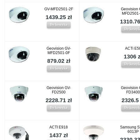
GV-MFD2501-2F
Geovision 
MFD2501-
1439.25 zł
1310.76
Do koszyka
Do koszy
Geovision GV-
ACTi E5
MFD2501-0F
1306 z
879.02 zł
Do koszy
Do koszyka
Geovision GV-
Geovision 
FD2500
FD3400
2228.71 zł
2326.5 
Do koszyka
Do koszy
ACTI E918
Samsung S
6013P
1437 zł
2330.33