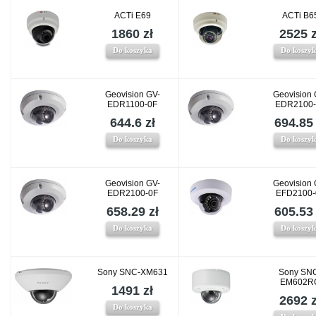
ACTi E69
ACTi B6
1860 zł
2525 z
Do koszyka
Do koszy
Geovision GV-
Geovision 
EDR1100-0F
EDR2100-
644.6 zł
694.85 
Do koszyka
Do koszy
Geovision GV-
Geovision 
EDR2100-0F
EFD2100-
658.29 zł
605.53 
Do koszyka
Do koszy
Sony SNC-XM631
Sony SN
EM602R
1491 zł
2692 z
Do koszyka