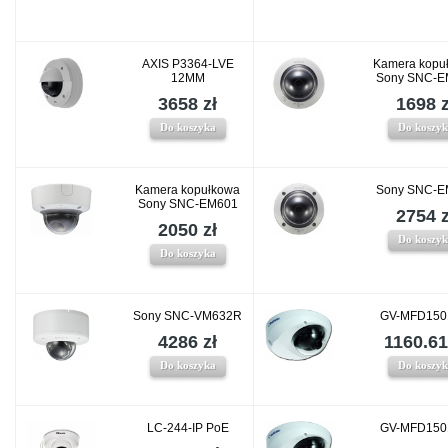
AXIS P3364-LVE
Kamera kopu
12MM
Sony SNC-E
3658 zł
1698 z
Do koszyka
Do koszy
Kamera kopułkowa
Sony SNC-E
Sony SNC-EM601
2754 z
2050 zł
Do koszy
Do koszyka
Sony SNC-VM632R
GV-MFD150
4286 zł
1160.61
Do koszyka
Do koszy
LC-244-IP PoE
GV-MFD150