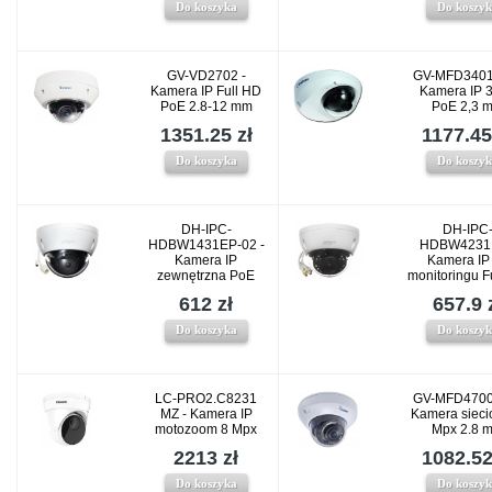
Do koszyka
Do koszy
GV-VD2702 -
GV-MFD3401
Kamera IP Full HD
Kamera IP 
PoE 2.8-12 mm
PoE 2,3 
1351.25 zł
1177.45
Do koszyka
Do koszy
DH-IPC-
DH-IPC
HDBW1431EP-02 -
HDBW4231E
Kamera IP
Kamera IP
zewnętrzna PoE
monitoringu F
612 zł
657.9 
Do koszyka
Do koszy
LC-PRO2.C8231
GV-MFD4700
MZ - Kamera IP
Kamera sieci
motozoom 8 Mpx
Mpx 2.8 
2213 zł
1082.52
Do koszyka
Do koszy