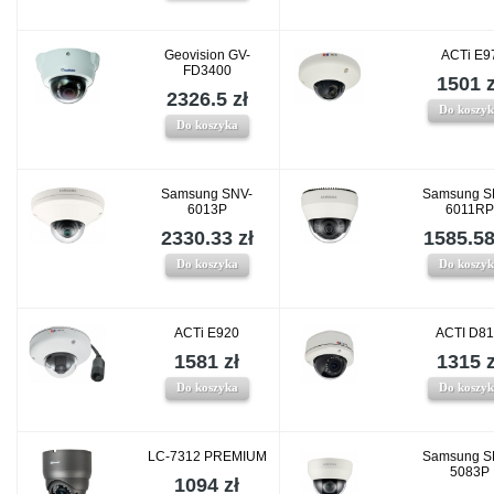
Geovision GV-
ACTi E9
FD3400
1501 z
2326.5 zł
Do koszy
Do koszyka
Samsung SNV-
Samsung S
6013P
6011RP
2330.33 zł
1585.58
Do koszyka
Do koszy
ACTi E920
ACTI D8
1581 zł
1315 z
Do koszyka
Do koszy
LC-7312 PREMIUM
Samsung S
5083P
1094 zł