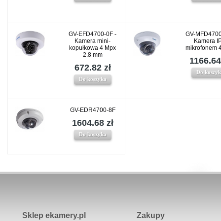
GV-EFD4700-0F -
GV-MFD4700
Kamera mini-
Kamera IP
kopułkowa 4 Mpx
mikrofonem 
2.8 mm
1166.64
672.82 zł
Do koszy
Do koszyka
GV-EDR4700-8F
1604.68 zł
Do koszyka
Sklep ekamery.pl
Zakupy