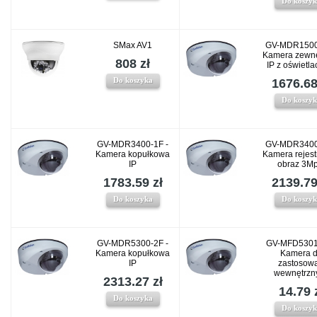
Do koszy
SMax AV1
GV-MDR1500
Kamera zewn
808 zł
IP z oświetl
Do koszyka
1676.68
Do koszy
GV-MDR3400-1F -
GV-MDR3400
Kamera kopułkowa
Kamera rejest
IP
obraz 3Mp
1783.59 zł
2139.79
Do koszyka
Do koszy
GV-MDR5300-2F -
GV-MFD5301
Kamera kopułkowa
Kamera 
IP
zastosow
wewnętrzn
2313.27 zł
14.79 
Do koszyka
Do koszy