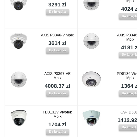
Mpix
3291 zł
4024 z
Do koszyka
Do koszy
AXIS P3346-V Mpix
AXIS P334
Mpix
3614 zł
4181 z
Do koszyka
Do koszy
AXIS P3367-VE
PD8136 Viv
Mpix
Mpix
4008.37 zł
1364 z
Do koszyka
Do koszy
FD8131V Vivotek
GV-FD53
Mpix
1412.92
1704 zł
Do koszy
Do koszyka