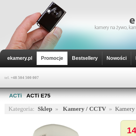
ekamery.pl
Promocje
Bestsellery
Nowości
tel.
+48 504 500 007
ACTi
·
ACTi E75
Kategoria:
Sklep
»
Kamery / CCTV
»
Kamery 
14