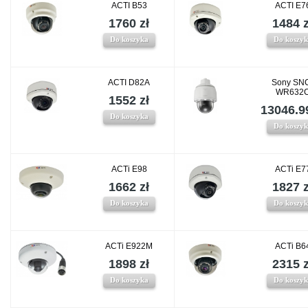
ACTI B53
ACTI E7
1760 zł
1484 z
Do koszyka
Do koszy
ACTI D82A
Sony SN
WR632
1552 zł
13046.99
Do koszyka
Do koszy
ACTi E98
ACTi E7
1662 zł
1827 z
Do koszyka
Do koszy
ACTi E922M
ACTi B6
1898 zł
2315 z
Do koszyka
Do koszy