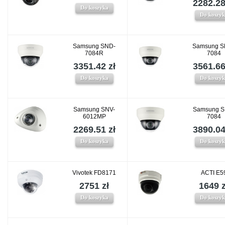
2282.28
Do koszyka
Do koszy
Samsung SND-
Samsung S
7084R
7084
3351.42 zł
3561.66
Do koszyka
Do koszy
Samsung SNV-
Samsung S
6012MP
7084
2269.51 zł
3890.04
Do koszyka
Do koszy
Vivotek FD8171
ACTI E5
2751 zł
1649 z
Do koszyka
Do koszy