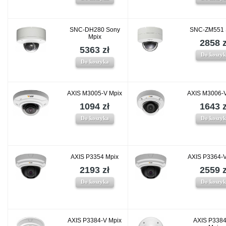
SNC-DH280 Sony
SNC-ZM551 
Mpix
2858 z
5363 zł
Do koszy
Do koszyka
AXIS M3005-V Mpix
AXIS M3006-
1094 zł
1643 z
Do koszyka
Do koszy
AXIS P3354 Mpix
AXIS P3364-
2193 zł
2559 z
Do koszyka
Do koszy
AXIS P3384-V Mpix
AXIS P338