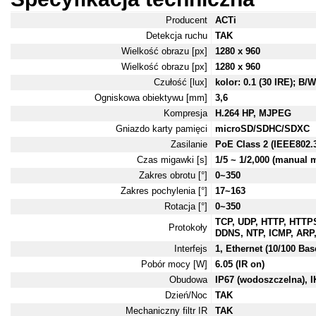
Producent
ACTi
Detekcja ruchu
TAK
Wielkość obrazu [px]
1280 x 960
Wielkość obrazu [px]
1280 x 960
Czułość [lux]
kolor: 0.1 (30 IRE); B/
Ogniskowa obiektywu [mm]
3,6
Kompresja
H.264 HP, MJPEG
Gniazdo karty pamięci
microSD/SDHC/SDXC
Zasilanie
PoE Class 2 (IEEE802.3
Czas migawki [s]
1/5 ~ 1/2,000 (manual 
Zakres obrotu [°]
0~350
Zakres pochylenia [°]
17~163
Rotacja [°]
0~350
TCP, UDP, HTTP, HTTP
Protokoły
DDNS, NTP, ICMP, ARP
Interfejs
1, Ethernet (10/100 Bas
Pobór mocy [W]
6.05 (IR on)
Obudowa
IP67 (wodoszczelna), I
Dzień/Noc
TAK
Mechaniczny filtr IR
TAK