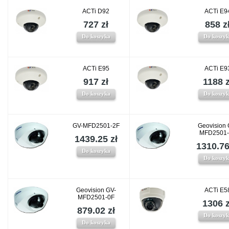
ACTi D92
ACTi E9
727 zł
858 z
Do koszyka
Do koszy
ACTi E95
ACTi E9
917 zł
1188 z
Do koszyka
Do koszy
GV-MFD2501-2F
Geovision 
MFD2501-
1439.25 zł
1310.76
Do koszyka
Do koszy
Geovision GV-
ACTi E5
MFD2501-0F
1306 z
879.02 zł
Do koszy
Do koszyka