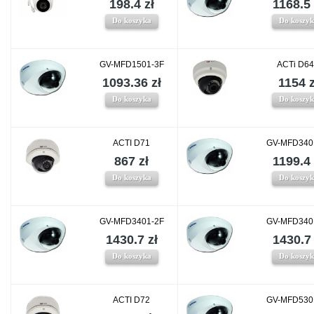
198.4 zł
1168.5 
Do koszyka
Do koszy
GV-MFD1501-3F
ACTi D6
1093.36 zł
1154 z
Do koszyka
Do koszy
ACTI D71
GV-MFD340
867 zł
1199.4 
Do koszyka
Do koszy
GV-MFD3401-2F
GV-MFD340
1430.7 zł
1430.7 
Do koszyka
Do koszy
ACTI D72
GV-MFD530