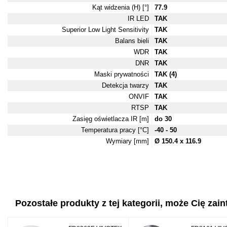
Kąt widzenia (H) [°]
77.9
IR LED
TAK
Superior Low Light Sensitivity
TAK
Balans bieli
TAK
WDR
TAK
DNR
TAK
Maski prywatności
TAK (4)
Detekcja twarzy
TAK
ONVIF
TAK
RTSP
TAK
Zasięg oświetlacza IR [m]
do 30
Temperatura pracy [°C]
-40 - 50
Wymiary [mm]
Ø 150.4 x 116.9
Pozostałe produkty z tej kategorii, może Cię zaint