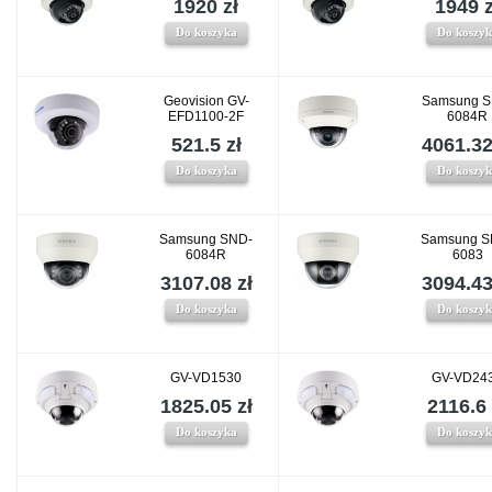
1920 zł
1949 z
Do koszyka
Do koszy
Geovision GV-
Samsung S
EFD1100-2F
6084R
521.5 zł
4061.32
Do koszyka
Do koszy
Samsung SND-
Samsung S
6084R
6083
3107.08 zł
3094.43
Do koszyka
Do koszy
GV-VD1530
GV-VD24
1825.05 zł
2116.6 
Do koszyka
Do koszy