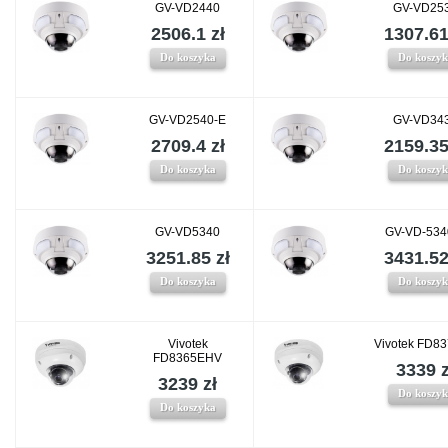
GV-VD2440
GV-VD25
2506.1 zł
1307.61
Do koszyka
Do koszy
GV-VD2540-E
GV-VD34
2709.4 zł
2159.35
Do koszyka
Do koszy
GV-VD5340
GV-VD-534
3251.85 zł
3431.52
Do koszyka
Do koszy
Vivotek
Vivotek FD8
FD8365EHV
3339 z
3239 zł
Do koszy
Do koszyka