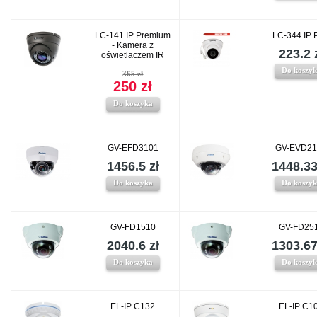
LC-141 IP Premium
LC-344 IP 
- Kamera z
223.2 
oświetlaczem IR
Do koszy
365 zł
250 zł
Do koszyka
GV-EFD3101
GV-EVD21
1456.5 zł
1448.33
Do koszyka
Do koszy
GV-FD1510
GV-FD25
2040.6 zł
1303.67
Do koszyka
Do koszy
EL-IP C132
EL-IP C1