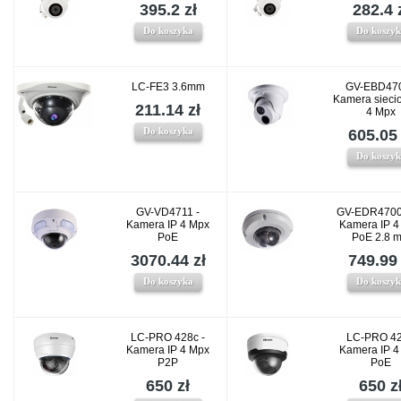
395.2 zł
282.4 
Do koszyka
Do koszy
LC-FE3 3.6mm
GV-EBD470
Kamera sieci
211.14 zł
4 Mpx
Do koszyka
605.05 
Do koszy
GV-VD4711 -
GV-EDR4700
Kamera IP 4 Mpx
Kamera IP 4
PoE
PoE 2.8 
3070.44 zł
749.99 
Do koszyka
Do koszy
LC-PRO 428c -
LC-PRO 42
Kamera IP 4 Mpx
Kamera IP 4
P2P
PoE
650 zł
650 z