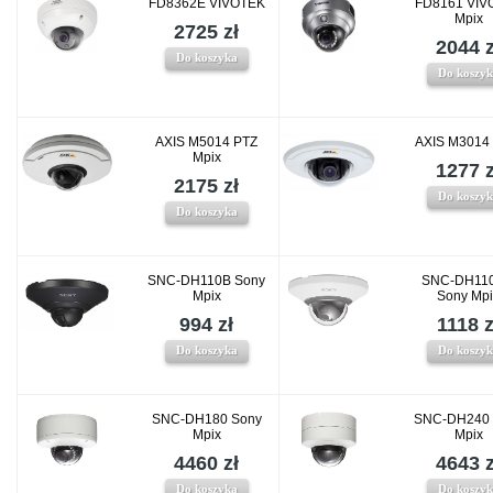
FD8362E VIVOTEK
FD8161 VIV
Mpix
2725 zł
2044 z
Do koszyka
Do koszy
AXIS M5014 PTZ
AXIS M3014
Mpix
1277 z
2175 zł
Do koszy
Do koszyka
SNC-DH110B Sony
SNC-DH11
Mpix
Sony Mp
994 zł
1118 z
Do koszyka
Do koszy
SNC-DH180 Sony
SNC-DH240 
Mpix
Mpix
4460 zł
4643 z
Do koszyka
Do koszy