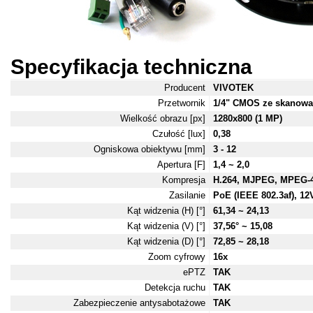
Specyfikacja techniczna
Producent
VIVOTEK
Przetwornik
1/4" CMOS ze skanow
Wielkość obrazu [px]
1280x800 (1 MP)
Czułość [lux]
0,38
Ogniskowa obiektywu [mm]
3 - 12
Apertura [F]
1,4 ~ 2,0
Kompresja
H.264, MJPEG, MPEG-
Zasilanie
PoE (IEEE 802.3af), 12
Kąt widzenia (H) [°]
61,34 ~ 24,13
Kąt widzenia (V) [°]
37,56° ~ 15,08
Kąt widzenia (D) [°]
72,85 ~ 28,18
Zoom cyfrowy
16x
ePTZ
TAK
Detekcja ruchu
TAK
Zabezpieczenie antysabotażowe
TAK