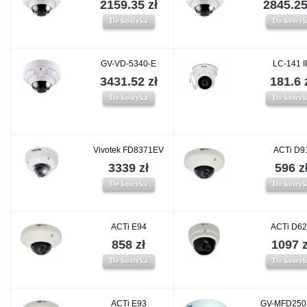
2159.35 zł
2845.25
Do koszyka
Do koszy
GV-VD-5340-E
LC-141 I
3431.52 zł
181.6 
Do koszyka
Do koszy
Vivotek FD8371EV
ACTi D9
3339 zł
596 z
Do koszyka
Do koszy
ACTi E94
ACTi D6
858 zł
1097 z
Do koszyka
Do koszy
ACTi E93
GV-MFD250