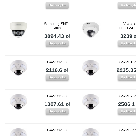
Do koszyka
Do koszy
Samsung SND-
Vivotek
6083
FD8355E
3094.43 zł
3239 z
Do koszyka
Do koszy
GV-VD2430
GV-VD15
2116.6 zł
2235.35
Do koszyka
Do koszy
GV-VD2530
GV-VD25
1307.61 zł
2506.1 
Do koszyka
Do koszy
GV-VD3430
GV-VD34