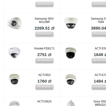
Do koszyka
Do koszy
Samsung SNV-
Samsung S
6012MP
7084
2269.51 zł
3890.04
Do koszyka
Do koszy
Vivotek FD8171
ACTI E5
2751 zł
1649 z
Do koszyka
Do koszy
ACTI B53
ACTI E7
1760 zł
1484 z
Do koszyka
Do koszy
ACTI D82A
Sony SN
WR632