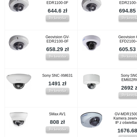
EDR1100-0F
EDR2100-
644.6 zł
694.85 
Do koszyka
Do koszy
Geovision GV-
Geovision 
EDR2100-0F
EFD2100-
658.29 zł
605.53 
Do koszyka
Do koszy
Sony SNC-XM631
Sony SN
EM602R
1491 zł
2692 z
Do koszyka
Do koszy
SMax AV1
GV-MDR1500
Kamera zewn
808 zł
IP z oświetl
Do koszyka
1676.68