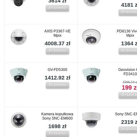
3614 zł
4181 z
Do koszyka
Do koszy
AXIS P3367-VE
PD8136 Viv
Mpix
Mpix
4008.37 zł
1364 z
Do koszyka
Do koszy
GV-FD5300
Geovision 
FD3410
1412.92 zł
3566.54 z
Do koszyka
199 z
Do koszy
Kamera kopułkowa
Sony SNC-E
Sony SNC-EM600
2319 z
1698 zł
Do koszy
Do koszyka