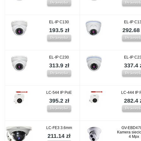
Do koszyka
Do koszy
EL-IP C130
EL-IP C1
193.5 zł
292.68 
Do koszyka
Do koszy
EL-IP C230
EL-IP C2
313.9 zł
337.4 
Do koszyka
Do koszy
LC-544 IP PoE
LC-444 IP 
395.2 zł
282.4 
Do koszyka
Do koszy
LC-FE3 3.6mm
GV-EBD470
Kamera sieci
211.14 zł
4 Mpx