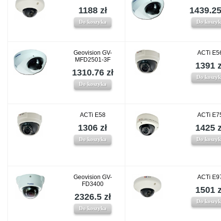
1188 zł
1439.25
Do koszyka
Do koszy
Geovision GV-
ACTi E5
MFD2501-3F
1391 z
1310.76 zł
Do koszy
Do koszyka
ACTi E58
ACTi E7
1306 zł
1425 z
Do koszyka
Do koszy
Geovision GV-
ACTi E9
FD3400
1501 z
2326.5 zł
Do koszy
Do koszyka