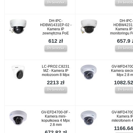
Do koszyka
Do koszy
DH-IPC-
DH-IPC
HDBW1431EP-02 -
HDBW4231E
Kamera IP
Kamera IP
zewnętrzna PoE
monitoringu F
612 zł
657.9 
Do koszyka
Do koszy
LC-PRO2.C8231
GV-MFD4700
MZ - Kamera IP
Kamera sieci
motozoom 8 Mpx
Mpx 2.8 
2213 zł
1082.52
Do koszyka
Do koszy
GV-EFD4700-0F -
GV-MFD4700
Kamera mini-
Kamera IP
kopułkowa 4 Mpx
mikrofonem 
2.8 mm
1166.64
672.82 zł