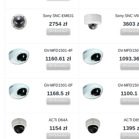
Sony SNC-EM631
Sony SNC-V
2754 zł
3603 z
Do koszyka
Do koszy
GV-MFD1501-4F
GV-MFD150
1160.61 zł
1093.36
Do koszyka
Do koszy
GV-MFD1501-0F
GV-MFD150
1168.5 zł
1100.1 
Do koszyka
Do koszy
ACTi D64A
ACTI D6
1154 zł
1395 z
Do koszyka
Do koszy