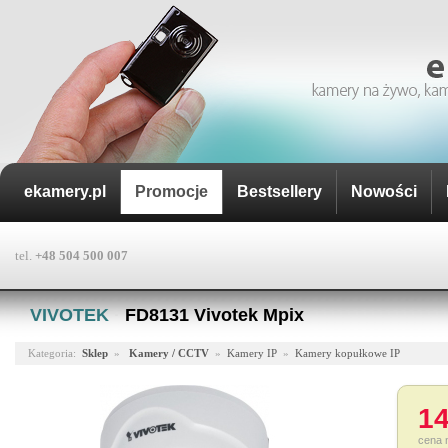
ekamery.pl
Promocje
Bestsellery
Nowości
tel.
+48 504 500 007
VIVOTEK
·
FD8131 Vivotek Mpix
Kategoria:
Sklep
»
Kamery / CCTV
»
Kamery IP
»
Kamery kopułkowe IP
14
cena 