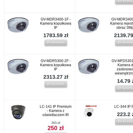
Do koszy
GV-MDR3400-1F -
GV-MDR3400
Kamera kopułkowa
Kamera rejest
IP
obraz 3Mp
1783.59 zł
2139.79
Do koszyka
Do koszy
GV-MDR5300-2F -
GV-MFD5301
Kamera kopułkowa
Kamera 
IP
zastosow
wewnętrzn
2313.27 zł
14.79 
Do koszyka
Do koszy
LC-141 IP Premium
LC-344 IP 
- Kamera z
223.2 
oświetlaczem IR
Do koszy
365 zł
250 zł