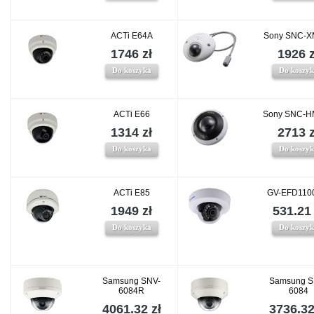
ACTi E64A
Sony SNC-X
1746 zł
1926 z
Do koszyka
Do koszy
ACTi E66
Sony SNC-H
1314 zł
2713 z
Do koszyka
Do koszy
ACTi E85
GV-EFD110
1949 zł
531.21 
Do koszyka
Do koszy
Samsung SNV-
Samsung S
6084R
6084
4061.32 zł
3736.32