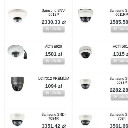
Samsung SNV-
Samsung S
6013P
6011RP
2330.33 zł
1585.58
Do koszyka
Do koszy
ACTi E920
ACTI D8
1581 zł
1315 z
Do koszyka
Do koszy
LC-7312 PREMIUM
Samsung S
5083P
1094 zł
2282.28
Do koszyka
Do koszy
Samsung SND-
Samsung S
7084R
7084
3351.42 zł
3561.66