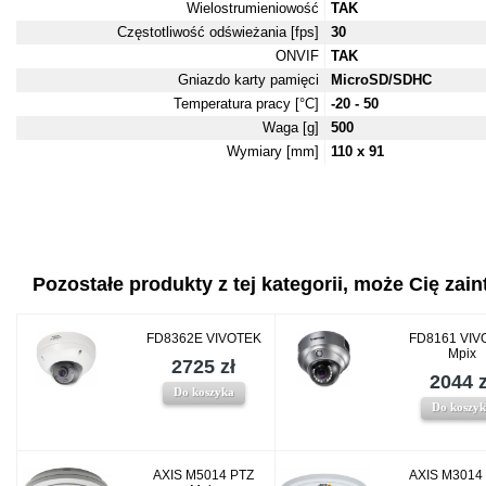
Wielostrumieniowość
TAK
Częstotliwość odświeżania [fps]
30
ONVIF
TAK
Gniazdo karty pamięci
MicroSD/SDHC
Temperatura pracy [°C]
-20 - 50
Waga [g]
500
Wymiary [mm]
110 x 91
Pozostałe produkty z tej kategorii, może Cię zaint
FD8362E VIVOTEK
FD8161 VIV
Mpix
2725 zł
2044 z
Do koszyka
Do koszy
AXIS M5014 PTZ
AXIS M3014