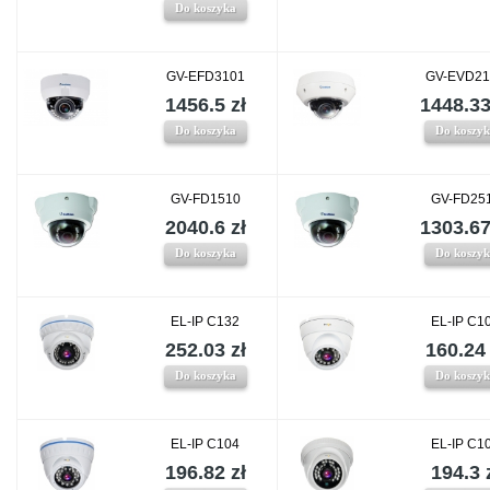
Do koszyka
GV-EFD3101
GV-EVD21
1456.5 zł
1448.33
Do koszyka
Do koszy
GV-FD1510
GV-FD25
2040.6 zł
1303.67
Do koszyka
Do koszy
EL-IP C132
EL-IP C1
252.03 zł
160.24 
Do koszyka
Do koszy
EL-IP C104
EL-IP C1
196.82 zł
194.3 