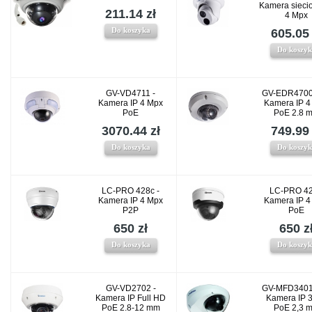
Kamera sieci
211.14 zł
4 Mpx
Do koszyka
605.05 
Do koszy
GV-VD4711 -
GV-EDR4700
Kamera IP 4 Mpx
Kamera IP 4
PoE
PoE 2.8 
3070.44 zł
749.99 
Do koszyka
Do koszy
LC-PRO 428c -
LC-PRO 42
Kamera IP 4 Mpx
Kamera IP 4
P2P
PoE
650 zł
650 z
Do koszyka
Do koszy
GV-VD2702 -
GV-MFD3401
Kamera IP Full HD
Kamera IP 
PoE 2.8-12 mm
PoE 2,3 