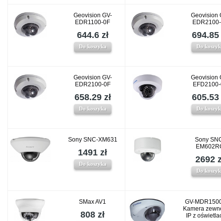
Geovision GV-
Geovision 
EDR1100-0F
EDR2100-
644.6 zł
694.85 
Do koszyka
Do koszy
Geovision GV-
Geovision 
EDR2100-0F
EFD2100-
658.29 zł
605.53 
Do koszyka
Do koszy
Sony SNC-XM631
Sony SN
EM602R
1491 zł
2692 z
Do koszyka
Do koszy
SMax AV1
GV-MDR1500
Kamera zewn
808 zł
IP z oświetl