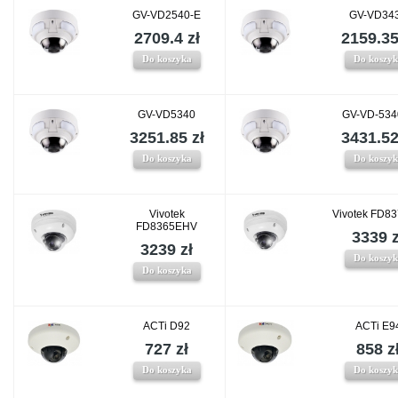
GV-VD2540-E
GV-VD34
2709.4 zł
2159.35
Do koszyka
Do koszy
GV-VD5340
GV-VD-534
3251.85 zł
3431.52
Do koszyka
Do koszy
Vivotek
Vivotek FD8
FD8365EHV
3339 z
3239 zł
Do koszy
Do koszyka
ACTi D92
ACTi E9
727 zł
858 z
Do koszyka
Do koszy