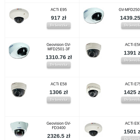
ACTi E95
GV-MFD250
917 zł
1439.25
Do koszyka
Do koszy
Geovision GV-
ACTi E5
MFD2501-3F
1391 z
1310.76 zł
Do koszy
Do koszyka
ACTi E58
ACTi E7
1306 zł
1425 z
Do koszyka
Do koszy
Geovision GV-
ACTi E9
FD3400
1501 z
2326.5 zł
Do koszy