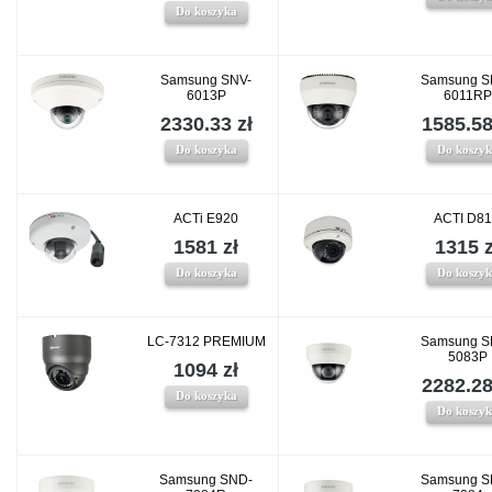
Do koszyka
Samsung SNV-
Samsung S
6013P
6011RP
2330.33 zł
1585.58
Do koszyka
Do koszy
ACTi E920
ACTI D8
1581 zł
1315 z
Do koszyka
Do koszy
LC-7312 PREMIUM
Samsung S
5083P
1094 zł
2282.28
Do koszyka
Do koszy
Samsung SND-
Samsung S