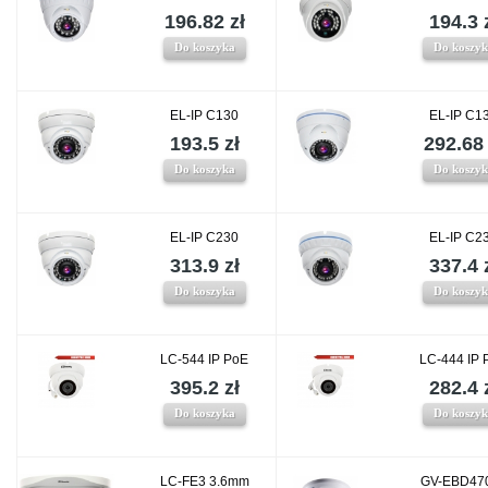
196.82 zł
194.3 
Do koszyka
Do koszy
EL-IP C130
EL-IP C1
193.5 zł
292.68 
Do koszyka
Do koszy
EL-IP C230
EL-IP C2
313.9 zł
337.4 
Do koszyka
Do koszy
LC-544 IP PoE
LC-444 IP 
395.2 zł
282.4 
Do koszyka
Do koszy
LC-FE3 3.6mm
GV-EBD470