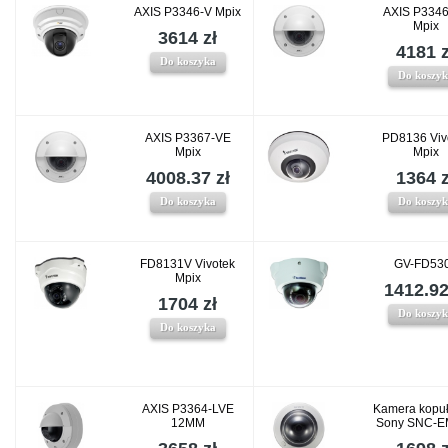
AXIS P3346-V Mpix
AXIS P334
Mpix
3614 zł
4181 z
Do koszyka
Do koszy
AXIS P3367-VE
PD8136 Viv
Mpix
Mpix
4008.37 zł
1364 z
Do koszyka
Do koszy
FD8131V Vivotek
GV-FD53
Mpix
1412.92
1704 zł
Do koszy
Do koszyka
AXIS P3364-LVE
Kamera kopu
12MM
Sony SNC-E