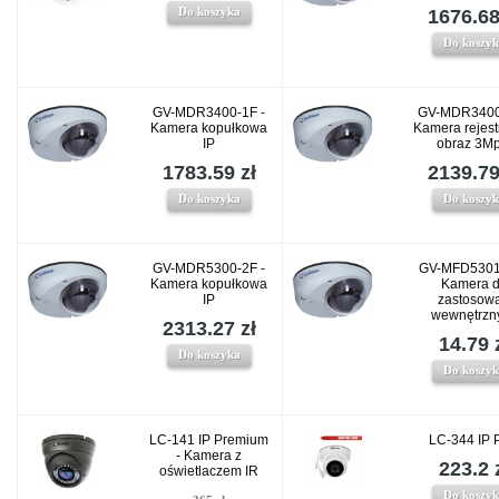
Do koszyka
1676.68
Do koszy
GV-MDR3400-1F -
GV-MDR3400
Kamera kopułkowa
Kamera rejest
IP
obraz 3Mp
1783.59 zł
2139.79
Do koszyka
Do koszy
GV-MDR5300-2F -
GV-MFD5301
Kamera kopułkowa
Kamera 
IP
zastosow
wewnętrzn
2313.27 zł
14.79 
Do koszyka
Do koszy
LC-141 IP Premium
LC-344 IP 
- Kamera z
223.2 
oświetlaczem IR
Do koszy