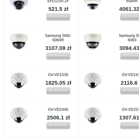
EFD1100-2F
6084R
521.5 zł
4061.32
Do koszyka
Do koszy
Samsung SND-
Samsung S
6084R
6083
3107.08 zł
3094.43
Do koszyka
Do koszy
GV-VD1530
GV-VD24
1825.05 zł
2116.6 
Do koszyka
Do koszy
GV-VD2440
GV-VD25
2506.1 zł
1307.61
Do koszyka
Do koszy