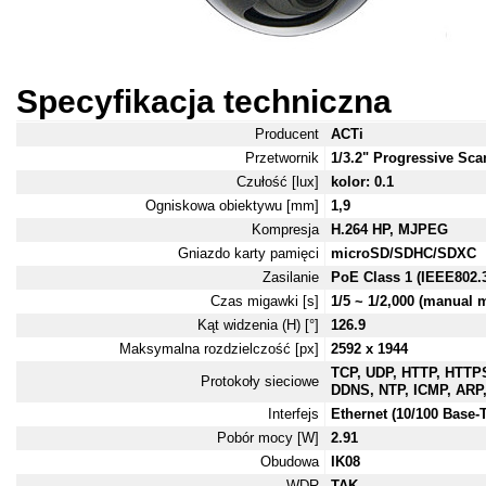
Specyfikacja techniczna
Producent
ACTi
Przetwornik
1/3.2" Progressive S
Czułość [lux]
kolor: 0.1
Ogniskowa obiektywu [mm]
1,9
Kompresja
H.264 HP, MJPEG
Gniazdo karty pamięci
microSD/SDHC/SDXC
Zasilanie
PoE Class 1 (IEEE802.3
Czas migawki [s]
1/5 ~ 1/2,000 (manual 
Kąt widzenia (H) [°]
126.9
Maksymalna rozdzielczość [px]
2592 x 1944
TCP, UDP, HTTP, HTTP
Protokoły sieciowe
DDNS, NTP, ICMP, ARP
Interfejs
Ethernet (10/100 Base-
Pobór mocy [W]
2.91
Obudowa
IK08
WDR
TAK