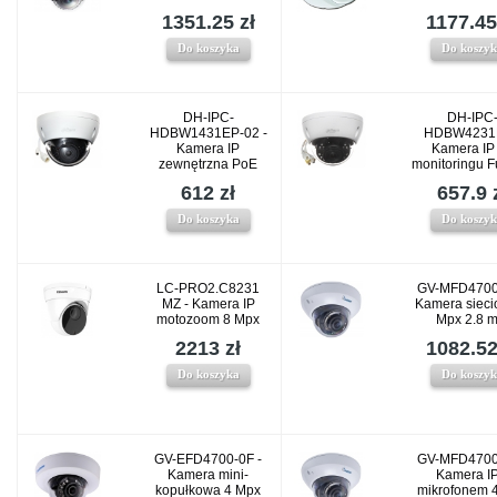
1351.25 zł
1177.45
Do koszyka
Do koszy
DH-IPC-
DH-IPC
HDBW1431EP-02 -
HDBW4231E
Kamera IP
Kamera IP
zewnętrzna PoE
monitoringu F
612 zł
657.9 
Do koszyka
Do koszy
LC-PRO2.C8231
GV-MFD4700
MZ - Kamera IP
Kamera sieci
motozoom 8 Mpx
Mpx 2.8 
2213 zł
1082.52
Do koszyka
Do koszy
GV-EFD4700-0F -
GV-MFD4700
Kamera mini-
Kamera IP
kopułkowa 4 Mpx
mikrofonem 