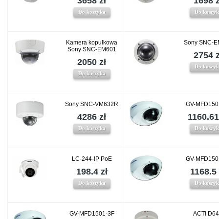
3658 zł
1698 z
Do koszyka
Do koszy
Kamera kopułkowa
Sony SNC-E
Sony SNC-EM601
2754 z
2050 zł
Do koszy
Do koszyka
Sony SNC-VM632R
GV-MFD150
4286 zł
1160.61
Do koszyka
Do koszy
LC-244-IP PoE
GV-MFD150
198.4 zł
1168.5 
Do koszyka
Do koszy
GV-MFD1501-3F
ACTi D6