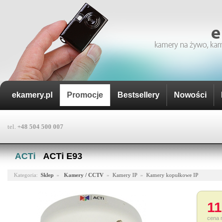
ekamery.pl
Promocje
Bestsellery
Nowości
tel.
+48 504 500 007
ACTi
·
ACTi E93
Kategoria:
Sklep
»
Kamery / CCTV
»
Kamery IP
»
Kamery kopułkowe IP
11
cena 