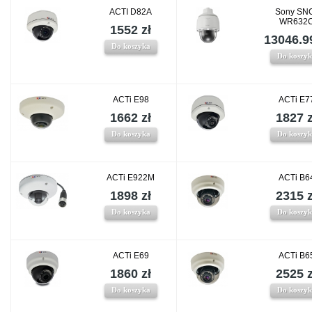
ACTI D82A
Sony SN
WR632
1552 zł
13046.99
Do koszyka
Do koszy
ACTi E98
ACTi E7
1662 zł
1827 z
Do koszyka
Do koszy
ACTi E922M
ACTi B6
1898 zł
2315 z
Do koszyka
Do koszy
ACTi E69
ACTi B6
1860 zł
2525 z
Do koszyka
Do koszy