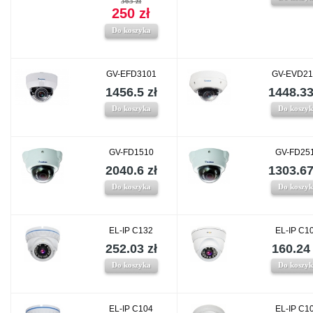
365 zł
250 zł
Do koszyka
GV-EFD3101
GV-EVD21
1456.5 zł
1448.33
Do koszyka
Do koszy
GV-FD1510
GV-FD25
2040.6 zł
1303.67
Do koszyka
Do koszy
EL-IP C132
EL-IP C1
252.03 zł
160.24 
Do koszyka
Do koszy
EL-IP C104
EL-IP C1