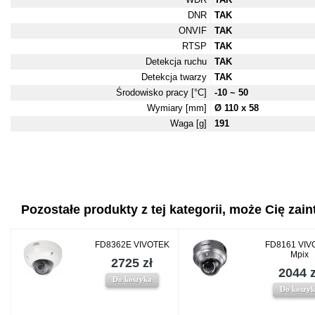
DNR
TAK
ONVIF
TAK
RTSP
TAK
Detekcja ruchu
TAK
Detekcja twarzy
TAK
Środowisko pracy [°C]
-10 ~ 50
Wymiary [mm]
Ø 110 x 58
Waga [g]
191
Pozostałe produkty z tej kategorii, może Cię zaint
FD8362E VIVOTEK
FD8161 VIV
Mpix
2725 zł
2044 z
Do koszyka
Do koszy