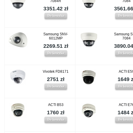
7084R
7084
3351.42 zł
3561.66
Do koszyka
Do koszy
Samsung SNV-
Samsung S
6012MP
7084
2269.51 zł
3890.04
Do koszyka
Do koszy
Vivotek FD8171
ACTI E5
2751 zł
1649 z
Do koszyka
Do koszy
ACTI B53
ACTI E7
1760 zł
1484 z
Do koszyka
Do koszy