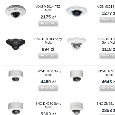
AXIS M5014 PTZ
AXIS M3014
Mpix
1277 z
2175 zł
Do koszy
Do koszyka
SNC-DH110B Sony
SNC-DH11
Mpix
Sony Mp
994 zł
1118 z
Do koszyka
Do koszy
SNC-DH180 Sony
SNC-DH240 
Mpix
Mpix
4460 zł
4643 z
Do koszyka
Do koszy
SNC-DH280 Sony
SNC-ZM551 
Mpix
2858 z
5363 zł